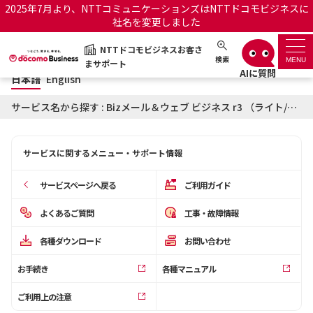
2025年7月より、NTTコミュニケーションズはNTTドコモビジネスに
社名を変更しました
日本語
English
NTTドコモビジネスお客さ
NTTドコモビジネスお客さまサポート
検索
MENU
まサポート
日本語
English
サポートトップ
サービス名から探す : Bizメール＆ウェブ ビジネス r3 （ライト/ベーシック）に関するお知らせ
サービス名から探す
サービスに関するメニュー・サポート情報
履歴・お気に入り
サービスページへ戻る
ご利用ガイド
お知らせ
サポートサイトの使い方
よくあるご質問
工事・故障情報
各種ダウンロード
お問い合わせ
工事・故障情報通知サー
OCNのお客さまはこちら
ビス
お手続き
各種マニュアル
オフィシャルサイト
ご利用上の注意