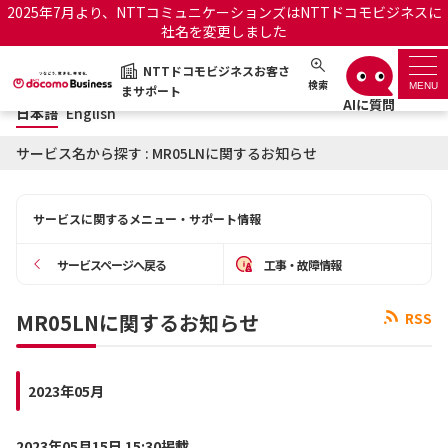
2025年7月より、NTTコミュニケーションズはNTTドコモビジネスに
社名を変更しました
日本語
English
NTTドコモビジネスお客さ
NTTドコモビジネスお客さまサポート
検索
MENU
まサポート
日本語
English
サポートトップ
サービス名から探す : MR05LNに関するお知らせ
サービス名から探す
サービスに関するメニュー・サポート情報
履歴・お気に入り
サービスページへ戻る
工事・故障情報
お知らせ
サポートサイトの使い方
MR05LNに関するお知らせ
RSS
工事・故障情報通知サー
OCNのお客さまはこちら
ビス
2023年05月
オフィシャルサイト
2023年05月15日 15:30掲載