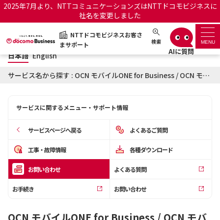
2025年7月より、NTTコミュニケーションズはNTTドコモビジネスに
社名を変更しました
日本語
English
NTTドコモビジネスお客さ
NTTドコモビジネスお客さまサポート
検索
MENU
まサポート
日本語
English
サポートトップ
サービス名から探す : OCN モバイルONE for Business / OCN モバイル スタンダードdに関するお問い合わせ
サービス名から探す
サービスに関するメニュー・サポート情報
履歴・お気に入り
サービスページへ戻る
よくあるご質問
お知らせ
サポートサイトの使い方
工事・故障情報
各種ダウンロード
お問い合わせ
よくある質問
工事・故障情報通知サー
OCNのお客さまはこちら
ビス
お手続き
お問い合わせ
オフィシャルサイト
OCN モバイルONE for Business / OCN モバ