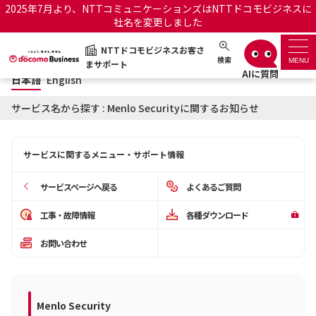
2025年7月より、NTTコミュニケーションズはNTTドコモビジネスに
社名を変更しました
日本語
English
NTTドコモビジネスお客さ
NTTドコモビジネスお客さまサポート
検索
MENU
まサポート
日本語
English
サポートトップ
サービス名から探す : Menlo Securityに関するお知らせ
サービス名から探す
サービスに関するメニュー・サポート情報
履歴・お気に入り
サービスページへ戻る
よくあるご質問
お知らせ
サポートサイトの使い方
工事・故障情報
各種ダウンロード
お問い合わせ
工事・故障情報通知サー
OCNのお客さまはこちら
ビス
オフィシャルサイト
Menlo Security