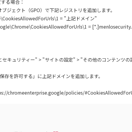
yで設定する場合：
プポリシーオブジェクト（GPO）で下記レジストリを追加します。
ome\CookiesAllowedForUrls\1 = "上記ドメイン"
e\Chrome\CookiesAllowedForUrls\1 = [*.]menlosecurit
シーとセキュリティー" > "サイトの設定" > "その他のコンテンツ
保存を許可する」に上記ドメインを追加します。
omeenterprise.google/policies/#CookiesAllowedForU