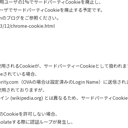
me利用ユーザの1%でサードパーティCookieを廃止し、
eユーザでサードパーティCookieを廃止する予定です。
panのブログをご参照ください。
23/12/chrome-cookie.html
eの通信で使用されるCookieが、サードパーティーCookieとして扱われ
olateされている場合、
curity.com（OVAの場合は設定済みのLogin Name）に送信さ
が使用されておりますが、
(wikipedia.org) とは異なるため、サードパーティCook
ty宛のCookieを許可しない場合、
Isolateする際に認証ループが発生し、