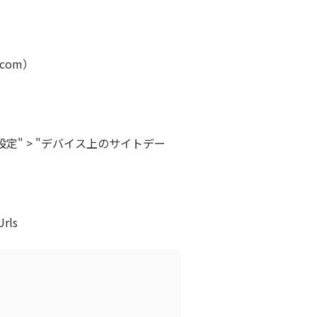
y.com）
の設定" > "デバイス上のサイトデー
rls