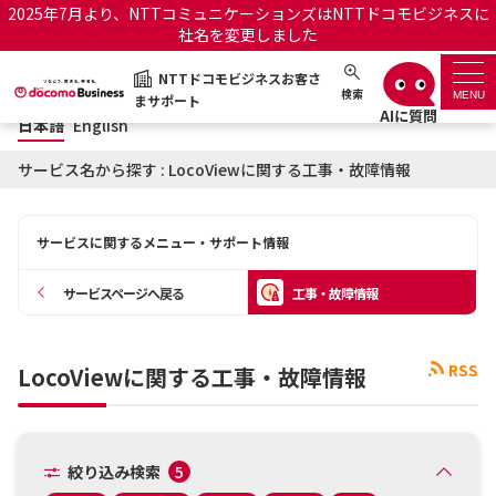
2025年7月より、NTTコミュニケーションズはNTTドコモビジネスに
社名を変更しました
日本語
English
NTTドコモビジネスお客さ
NTTドコモビジネスお客さまサポート
検索
MENU
まサポート
日本語
English
サポートトップ
サービス名から探す : LocoViewに関する工事・故障情報
サービス名から探す
サービスに関するメニュー・サポート情報
履歴・お気に入り
サービスページへ戻る
工事・故障情報
お知らせ
サポートサイトの使い方
RSS
LocoViewに関する工事・故障情報
工事・故障情報通知サー
OCNのお客さまはこちら
ビス
オフィシャルサイト
絞り込み検索
5