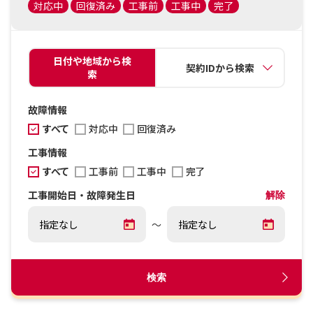
対応中
回復済み
工事前
工事中
完了
日付や地域から検
契約IDから検索
索
故障情報
すべて
対応中
回復済み
工事情報
すべて
工事前
工事中
完了
工事開始日・故障発生日
解除
～
検索