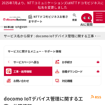
2025年7月より、NTTコミュニケーションズはNTTドコモビジネスに
社名を変更しました
日本語
English
NTTドコモビジネスお客さ
NTTドコモビジネスお客さまサポート
検索
MENU
まサポート
日本語
English
サポートトップ
サービス名から探す : docomo IoTデバイス管理に関する工事・故障情報
サービス名から探す
サービスに関するメニュー・サポート情報
履歴・お気に入り
サービスページへ戻る
お手続き
お知らせ
サポートサイトの使い方
工事・故障情報
各種ダウンロード
お問い合わせ
対応機種
工事・故障情報通知サー
OCNのお客さまはこちら
ビス
RSS
docomo IoTデバイス管理に関する工
オフィシャルサイト