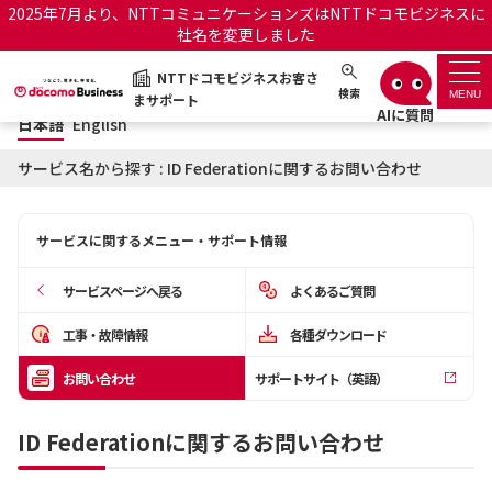
2025年7月より、NTTコミュニケーションズはNTTドコモビジネスに
社名を変更しました
日本語
English
NTTドコモビジネスお客さ
NTTドコモビジネスお客さまサポート
検索
MENU
まサポート
日本語
English
サポートトップ
サービス名から探す : ID Federationに関するお問い合わせ
サービス名から探す
サービスに関するメニュー・サポート情報
履歴・お気に入り
サービスページへ戻る
よくあるご質問
お知らせ
サポートサイトの使い方
工事・故障情報
各種ダウンロード
お問い合わせ
サポートサイト（英語）
工事・故障情報通知サー
OCNのお客さまはこちら
ビス
ID Federationに関するお問い合わせ
オフィシャルサイト