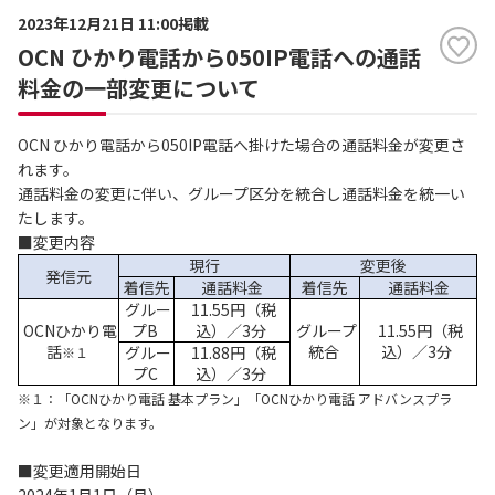
2023年12月21日 11:00掲載
OCN ひかり電話から050IP電話への通話
料金の一部変更について
OCN ひかり電話から050IP電話へ掛けた場合の通話料金が変更さ
れます。
通話料金の変更に伴い、グループ区分を統合し通話料金を統一い
たします。
■変更内容
現行
変更後
発信元
着信先
通話料金
着信先
通話料金
グルー
11.55円（税
OCNひかり電
プB
込）／3分
グループ
11.55円（税
話
統合
込）／3分
グルー
11.88円（税
※１
プC
込）／3分
※１：「OCNひかり電話 基本プラン」「OCNひかり電話 アドバンスプラ
ン」が対象となります。
■
変更適用開始日