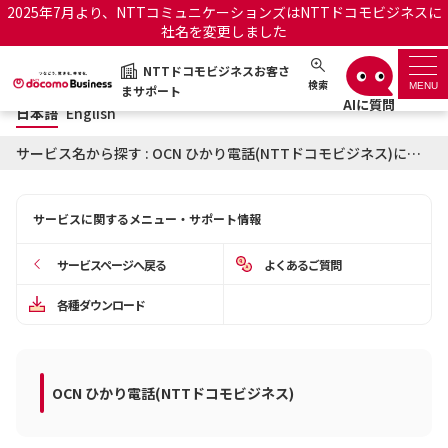
2025年7月より、NTTコミュニケーションズはNTTドコモビジネスに
社名を変更しました
日本語
English
NTTドコモビジネスお客さ
NTTドコモビジネスお客さまサポート
検索
MENU
まサポート
日本語
English
サポートトップ
サービス名から探す : OCN ひかり電話(NTTドコモビジネス)に関するお知らせ
サービス名から探す
サービスに関するメニュー・サポート情報
履歴・お気に入り
サービスページへ戻る
よくあるご質問
お知らせ
サポートサイトの使い方
各種ダウンロード
工事・故障情報通知サー
OCNのお客さまはこちら
ビス
OCN ひかり電話(NTTドコモビジネス)
オフィシャルサイト