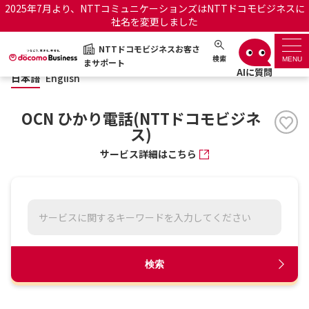
2025年7月より、NTTコミュニケーションズはNTTドコモビジネスに
社名を変更しました
日本語
English
NTTドコモビジネスお客さ
NTTドコモビジネスお客さまサポート
検索
MENU
まサポート
日本語
English
サポートトップ
OCN ひかり電話(NTTドコモビジネ
サービス名から探す
ス)
サービス詳細はこちら
履歴・お気に入り
お知らせ
サポートサイトの使い方
工事・故障情報通知サー
OCNのお客さまはこちら
ビス
検索
オフィシャルサイト