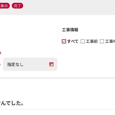
工事中
完了
工事情報
すべて
工事前
工事
除
～
せんでした。