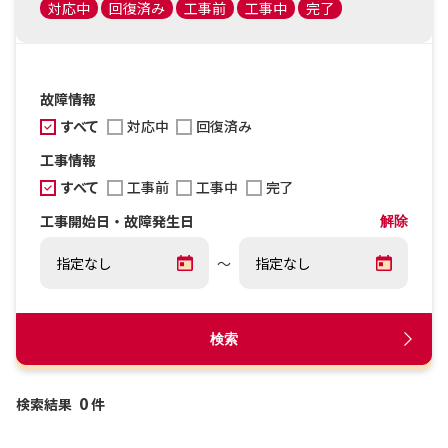
対応中
回復済み
工事前
工事中
完了
故障情報
すべて
対応中
回復済み
工事情報
すべて
工事前
工事中
完了
工事開始日・故障発生日
解除
～
検索
0
検索結果
件