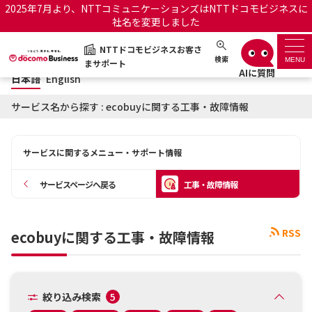
2025年7月より、NTTコミュニケーションズはNTTドコモビジネスに
社名を変更しました
日本語
English
NTTドコモビジネスお客さ
NTTドコモビジネスお客さまサポート
検索
MENU
まサポート
日本語
English
サポートトップ
サービス名から探す : ecobuyに関する工事・故障情報
サービス名から探す
サービスに関するメニュー・サポート情報
履歴・お気に入り
サービスページへ戻る
工事・故障情報
お知らせ
サポートサイトの使い方
RSS
ecobuyに関する工事・故障情報
工事・故障情報通知サー
OCNのお客さまはこちら
ビス
オフィシャルサイト
絞り込み検索
5