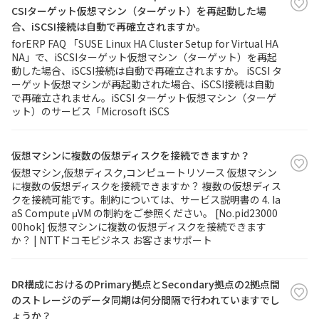
CSIターゲット仮想マシン（ターゲット）を再起動した場
合、iSCSI接続は自動で再確立されますか。
forERP FAQ 「SUSE Linux HA Cluster Setup for Virtual HA
NA」で、iSCSIターゲット仮想マシン（ターゲット）を再起
動した場合、iSCSI接続は自動で再確立されますか。 iSCSI タ
ーゲット仮想マシンが再起動された場合、iSCSI接続は自動
で再確立されません。iSCSI ターゲット仮想マシン（ターゲ
ット）のサービス「Microsoft iSCS
仮想マシンに複数の仮想ディスクを接続できますか？
仮想マシン,仮想ディスク,コンピュートリソース 仮想マシン
に複数の仮想ディスクを接続できますか？ 複数の仮想ディス
クを接続可能です。制約については、サービス説明書の 4. Ia
aS Compute μVM の制約をご参照ください。 [No.pid23000
00hok] 仮想マシンに複数の仮想ディスクを接続できます
か？ | NTTドコモビジネス お客さまサポート
DR構成におけるのPrimary拠点とSecondary拠点の2拠点間
のストレージのデータ同期は何分間隔で行われていますでし
ょうか？