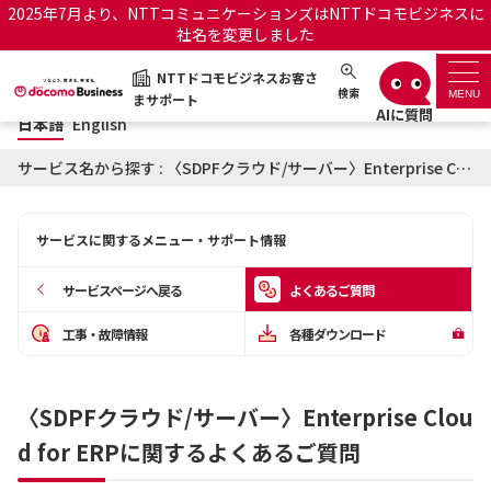
2025年7月より、NTTコミュニケーションズはNTTドコモビジネスに
社名を変更しました
日本語
English
NTTドコモビジネスお客さ
NTTドコモビジネスお客さまサポート
検索
MENU
まサポート
日本語
English
サポートトップ
サービス名から探す : 〈SDPFクラウド/サーバー〉Enterprise Cloud for ERPに関するよくあるご質問
サービス名から探す
サービスに関するメニュー・サポート情報
履歴・お気に入り
サービスページへ戻る
よくあるご質問
お知らせ
サポートサイトの使い方
工事・故障情報
各種ダウンロード
工事・故障情報通知サー
OCNのお客さまはこちら
ビス
〈SDPFクラウド/サーバー〉Enterprise Clou
d for ERPに関するよくあるご質問
オフィシャルサイト