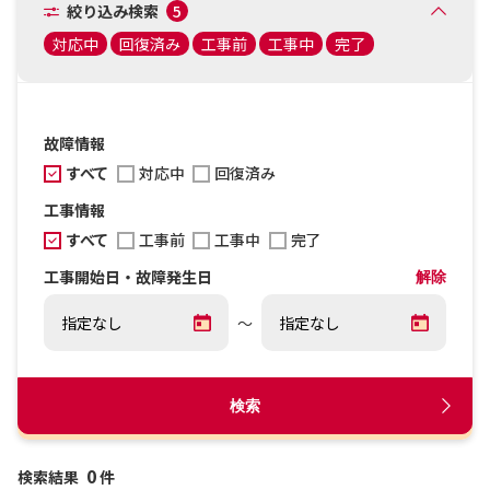
絞り込み検索
5
対応中
回復済み
工事前
工事中
完了
故障情報
すべて
対応中
回復済み
工事情報
すべて
工事前
工事中
完了
工事開始日・故障発生日
解除
～
検索
0
検索結果
件