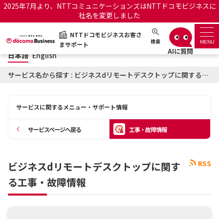
2025年7月より、NTTコミュニケーションズはNTTドコモビジネスに
社名を変更しました
日本語
English
NTTドコモビジネスお客さ
NTTドコモビジネスお客さまサポート
検索
MENU
まサポート
日本語
English
サポートトップ
サービス名から探す : ビジネスdリモートデスクトップに関する工事・故障情報
サービス名から探す
サービスに関するメニュー・サポート情報
履歴・お気に入り
サービスページへ戻る
工事・故障情報
お知らせ
サポートサイトの使い方
RSS
ビジネスdリモートデスクトップに関す
工事・故障情報通知サー
OCNのお客さまはこちら
ビス
る工事・故障情報
オフィシャルサイト