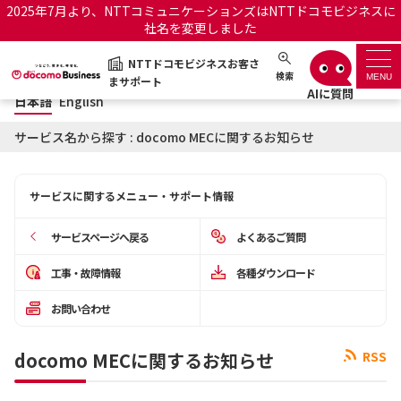
2025年7月より、NTTコミュニケーションズはNTTドコモビジネスに
社名を変更しました
日本語
English
NTTドコモビジネスお客さ
NTTドコモビジネスお客さまサポート
検索
MENU
まサポート
日本語
English
サポートトップ
サービス名から探す : docomo MECに関するお知らせ
サービス名から探す
サービスに関するメニュー・サポート情報
履歴・お気に入り
サービスページへ戻る
よくあるご質問
お知らせ
サポートサイトの使い方
工事・故障情報
各種ダウンロード
お問い合わせ
工事・故障情報通知サー
OCNのお客さまはこちら
ビス
docomo MECに関するお知らせ
RSS
オフィシャルサイト