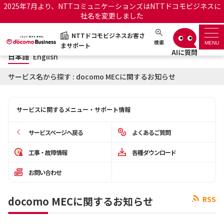
2025年7月より、NTTコミュニケーションズはNTTドコモビジネスに
社名を変更しました
日本語
English
NTTドコモビジネスお客さ
NTTドコモビジネスお客さまサポート
検索
MENU
まサポート
日本語
English
サポートトップ
サービス名から探す : docomo MECに関するお知らせ
サービス名から探す
サービスに関するメニュー・サポート情報
履歴・お気に入り
サービスページへ戻る
よくあるご質問
お知らせ
サポートサイトの使い方
工事・故障情報
各種ダウンロード
お問い合わせ
工事・故障情報通知サー
OCNのお客さまはこちら
ビス
docomo MECに関するお知らせ
RSS
オフィシャルサイト