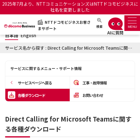
2025年7月より、NTTコミュニケーションズはNTTドコモビジネスに
社名を変更しました
日本語
English
NTTドコモビジネスお客さ
NTTドコモビジネスお客さまサポート
検索
MENU
まサポート
日本語
English
サポートトップ
サービス名から探す : Direct Calling for Microsoft Teamsに関する各種ダウンロード
サービス名から探す
サービスに関するメニュー・サポート情報
履歴・お気に入り
サービスページへ戻る
工事・故障情報
お知らせ
サポートサイトの使い方
各種ダウンロード
お問い合わせ
工事・故障情報通知サー
OCNのお客さまはこちら
ビス
Direct Calling for Microsoft Teamsに関す
る各種ダウンロード
オフィシャルサイト