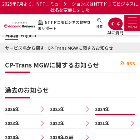
2025年7月より、NTTコミュニケーションズはNTTドコモビジネスに
社名を変更しました
日本語
English
NTTドコモビジネスお客さ
NTTドコモビジネスお客さまサポート
検索
MENU
まサポート
日本語
English
サポートトップ
サービス名から探す : CP-Trans MGWに関するお知らせ
サービス名から探す
CP-Trans MGWに関するお知らせ
RSS
履歴・お気に入り
過去のお知らせ
お知らせ
サポートサイトの使い方
2026年
2025年
工事・故障情報通知サー
2024年
OCNのお客さまはこちら
ビス
2023年
2022年
2021年
オフィシャルサイト
2020年
2019年以前