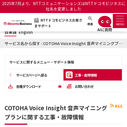
2025年7月より、NTTコミュニケーションズはNTTドコモビジネスに
社名を変更しました
日本語
English
NTTドコモビジネスお客さ
NTTドコモビジネスお客さまサポート
検索
MENU
まサポート
日本語
English
サポートトップ
サービス名から探す : COTOHA Voice Insight 音声マイニングプランに関する工事・故障情報
サービス名から探す
サービスに関するメニュー・サポート情報
履歴・お気に入り
サービスページへ戻る
工事・故障情報
お知らせ
サポートサイトの使い方
各種ダウンロード
お問い合わせ
工事・故障情報通知サー
OCNのお客さまはこちら
ビス
RSS
COTOHA Voice Insight 音声マイニング
プランに関する工事・故障情報
オフィシャルサイト