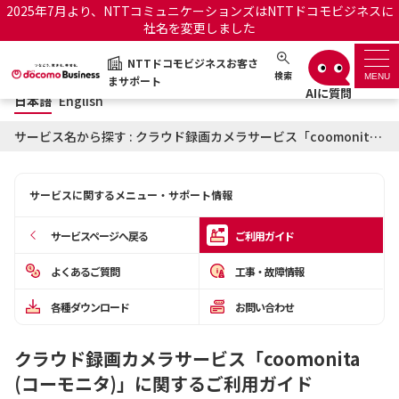
2025年7月より、NTTコミュニケーションズはNTTドコモビジネスに
社名を変更しました
日本語
English
NTTドコモビジネスお客さ
NTTドコモビジネスお客さまサポート
検索
MENU
まサポート
日本語
English
サポートトップ
サービス名から探す : クラウド録画カメラサービス「coomonita (コーモニタ)」に関するご利用ガイド
サービス名から探す
サービスに関するメニュー・サポート情報
履歴・お気に入り
サービスページへ戻る
ご利用ガイド
お知らせ
サポートサイトの使い方
よくあるご質問
工事・故障情報
各種ダウンロード
お問い合わせ
工事・故障情報通知サー
OCNのお客さまはこちら
ビス
クラウド録画カメラサービス「coomonita
オフィシャルサイト
(コーモニタ)」に関するご利用ガイド