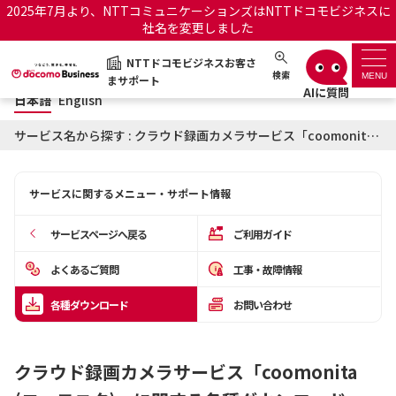
2025年7月より、NTTコミュニケーションズはNTTドコモビジネスに
社名を変更しました
日本語
English
NTTドコモビジネスお客さ
NTTドコモビジネスお客さまサポート
検索
MENU
まサポート
日本語
English
サポートトップ
サービス名から探す : クラウド録画カメラサービス「coomonita (コーモニタ)」に関する各種ダウンロード
サービス名から探す
サービスに関するメニュー・サポート情報
履歴・お気に入り
サービスページへ戻る
ご利用ガイド
お知らせ
サポートサイトの使い方
よくあるご質問
工事・故障情報
各種ダウンロード
お問い合わせ
工事・故障情報通知サー
OCNのお客さまはこちら
ビス
クラウド録画カメラサービス「coomonita
オフィシャルサイト