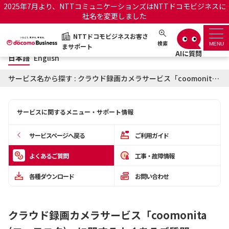
2025年7月より、NTTコミュニケーションズはNTTドコモビジネスに
社名を変更しました
日本語
English
NTTドコモビジネスお客さ
NTTドコモビジネスお客さまサポート
検索
MENU
まサポート
日本語
English
サポートトップ
サービス名から探す : クラウド録画カメラサービス「coomonita (コーモニタ)」に関するよくあるご質問
サービス名から探す
サービスに関するメニュー・サポート情報
履歴・お気に入り
サービスページへ戻る
ご利用ガイド
お知らせ
サポートサイトの使い方
よくあるご質問
工事・故障情報
各種ダウンロード
お問い合わせ
工事・故障情報通知サー
OCNのお客さまはこちら
ビス
クラウド録画カメラサービス「coomonita
オフィシャルサイト