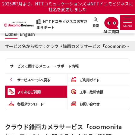
2025年7月より、NTTコミュニケーションズはNTTドコモビジネスに
社名を変更しました
日本語
English
NTTドコモビジネスお客さ
NTTドコモビジネスお客さまサポート
検索
MENU
まサポート
日本語
English
サポートトップ
サービス名から探す : クラウド録画カメラサービス「coomonita (コーモニタ)」に関するよくあるご質問
サービス名から探す
サービスに関するメニュー・サポート情報
履歴・お気に入り
サービスページへ戻る
ご利用ガイド
お知らせ
サポートサイトの使い方
よくあるご質問
工事・故障情報
各種ダウンロード
お問い合わせ
工事・故障情報通知サー
OCNのお客さまはこちら
ビス
クラウド録画カメラサービス「coomonita
オフィシャルサイト