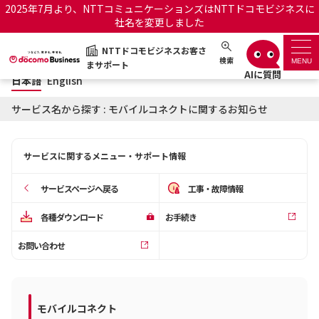
2025年7月より、NTTコミュニケーションズはNTTドコモビジネスに
社名を変更しました
日本語
English
NTTドコモビジネスお客さ
NTTドコモビジネスお客さまサポート
検索
MENU
まサポート
日本語
English
サポートトップ
サービス名から探す : モバイルコネクトに関するお知らせ
サービス名から探す
サービスに関するメニュー・サポート情報
履歴・お気に入り
サービスページへ戻る
工事・故障情報
お知らせ
サポートサイトの使い方
各種ダウンロード
お手続き
お問い合わせ
工事・故障情報通知サー
OCNのお客さまはこちら
ビス
オフィシャルサイト
モバイルコネクト