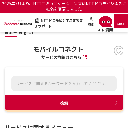
2025年7月より、NTTコミュニケーションズはNTTドコモビジネスに
社名を変更しました
日本語
English
NTTドコモビジネスお客さ
NTTドコモビジネスお客さまサポート
検索
MENU
まサポート
日本語
English
サポートトップ
モバイルコネクト
サービス名から探す
サービス詳細はこちら
履歴・お気に入り
お知らせ
サポートサイトの使い方
工事・故障情報通知サー
OCNのお客さまはこちら
検索
ビス
オフィシャルサイト
サービスに関するメニュー