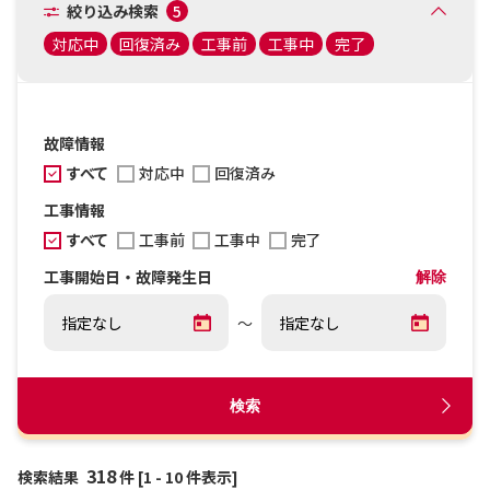
絞り込み検索
5
対応中
回復済み
工事前
工事中
完了
故障情報
すべて
対応中
回復済み
工事情報
すべて
工事前
工事中
完了
工事開始日・故障発生日
解除
～
検索
318
検索結果
件 [1 - 10 件表示]