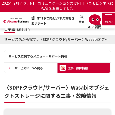
2025年7月より、NTTコミュニケーションズはNTTドコモビジネスに
社名を変更しました
日本語
English
NTTドコモビジネスお客さ
NTTドコモビジネスお客さまサポート
検索
MENU
まサポート
日本語
English
サポートトップ
サービス名から探す : 〈SDPFクラウド/サーバー〉Wasabiオブジェクトストレージに関する工事・故障情報
サービス名から探す
サービスに関するメニュー・サポート情報
履歴・お気に入り
サービスページへ戻る
工事・故障情報
お知らせ
サポートサイトの使い方
〈SDPFクラウド/サーバー〉Wasabiオブジェ
工事・故障情報通知サー
OCNのお客さまはこちら
ビス
クトストレージに関する工事・故障情報
オフィシャルサイト