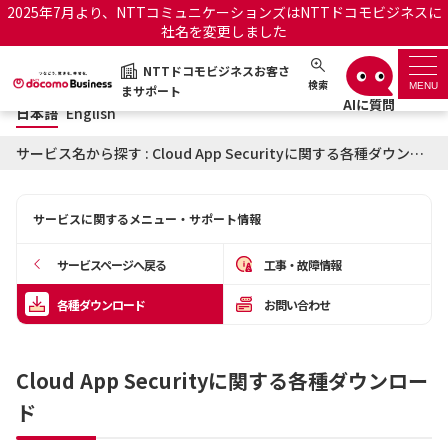
2025年7月より、NTTコミュニケーションズはNTTドコモビジネスに
社名を変更しました
日本語
English
NTTドコモビジネスお客さ
NTTドコモビジネスお客さまサポート
検索
MENU
まサポート
日本語
English
サポートトップ
サービス名から探す : Cloud App Securityに関する各種ダウンロード
サービス名から探す
サービスに関するメニュー・サポート情報
履歴・お気に入り
サービスページへ戻る
工事・故障情報
お知らせ
サポートサイトの使い方
各種ダウンロード
お問い合わせ
工事・故障情報通知サー
OCNのお客さまはこちら
ビス
Cloud App Securityに関する各種ダウンロー
ド
オフィシャルサイト