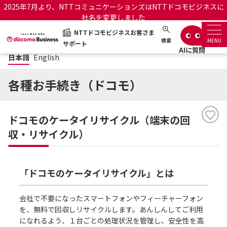
2025年7月より、NTTコミュニケーションズはNTTドコモビジネスに
社名を変更しました
NTTドコモビジネスお客さま
日本語
English
NTTドコモビジネスお客さまサポート
検索
MENU
サポート
日本語
English
サポートトップ
各種お手続き（ドコモ）
サービス名から探す
ドコモのケータイリサイクル（端末の回
履歴・お気に入り
収・リサイクル）
お知らせ
サポートサイトの使い方
「ドコモのケータイリサイクル」とは
工事・故障情報通知サー
OCNのお客さまはこちら
ビス
会社で不要になったスマートフォンやフィーチャーフォン
を、無料で回収しリサイクルします。あんしんしてご利用
オフィシャルサイト
になれるよう、１台ごとの処理状況を管理し、安全性を高