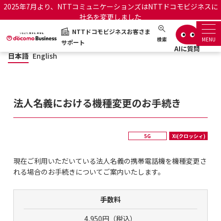
2025年7月より、NTTコミュニケーションズはNTTドコモビジネスに
社名を変更しました
NTTドコモビジネスお客さま
日本語
English
NTTドコモビジネスお客さまサポート
検索
MENU
サポート
日本語
English
サポートトップ
サービス名から探す
法人名義における機種変更のお手続き
履歴・お気に入り
5G
Xi(クロッシィ)
お知らせ
サポートサイトの使い方
現在ご利用いただいている法人名義の携帯電話機を機種変更さ
工事・故障情報通知サー
れる場合のお手続きについてご案内いたします。
OCNのお客さまはこちら
ビス
手数料
オフィシャルサイト
4,950円（税込）