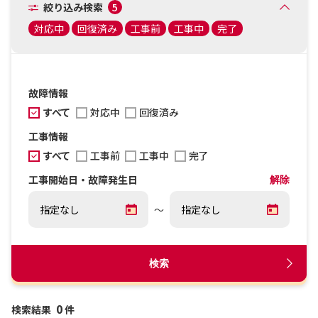
絞り込み検索
5
対応中
回復済み
工事前
工事中
完了
故障情報
すべて
対応中
回復済み
工事情報
すべて
工事前
工事中
完了
工事開始日・故障発生日
解除
～
検索
0
検索結果
件