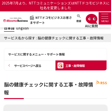
2025年7月より、NTTコミュニケーションズはNTTドコモビジネスに
社名を変更しました
日本語
English
NTTドコモビジネスお客さ
NTTドコモビジネスお客さまサポート
検索
MENU
まサポート
日本語
English
サポートトップ
サービス名から探す : 脳の健康チェックに関する工事・故障情報
サービス名から探す
サービスに関するメニュー・サポート情報
履歴・お気に入り
サービスページへ戻る
工事・故障情報
お知らせ
サポートサイトの使い方
RSS
脳の健康チェックに関する工事・故障情
工事・故障情報通知サー
OCNのお客さまはこちら
ビス
報
オフィシャルサイト