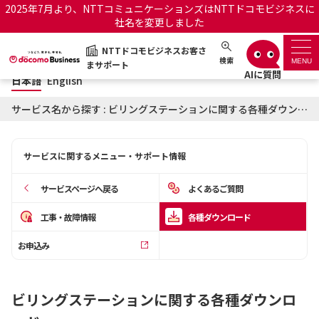
2025年7月より、NTTコミュニケーションズはNTTドコモビジネスに
社名を変更しました
日本語
English
NTTドコモビジネスお客さ
NTTドコモビジネスお客さまサポート
検索
MENU
まサポート
日本語
English
サポートトップ
サービス名から探す : ビリングステーションに関する各種ダウンロード
サービス名から探す
サービスに関するメニュー・サポート情報
履歴・お気に入り
サービスページへ戻る
よくあるご質問
お知らせ
サポートサイトの使い方
工事・故障情報
各種ダウンロード
お申込み
工事・故障情報通知サー
OCNのお客さまはこちら
ビス
ビリングステーションに関する各種ダウンロ
オフィシャルサイト