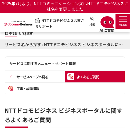
2025年7月より、NTTコミュニケーションズはNTTドコモビジネスに
社名を変更しました
日本語
English
NTTドコモビジネスお客さ
NTTドコモビジネスお客さまサポート
検索
MENU
まサポート
日本語
English
サポートトップ
サービス名から探す : NTTドコモビジネス ビジネスポータルに関するよくあるご質問
サービス名から探す
サービスに関するメニュー・サポート情報
履歴・お気に入り
サービスページへ戻る
よくあるご質問
お知らせ
サポートサイトの使い方
工事・故障情報
工事・故障情報通知サー
OCNのお客さまはこちら
ビス
NTTドコモビジネス ビジネスポータルに関す
るよくあるご質問
オフィシャルサイト