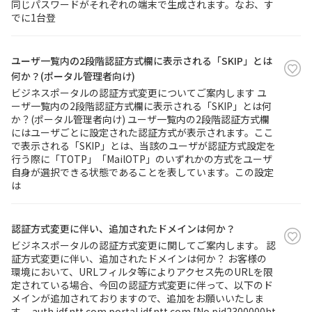
同じパスワードがそれぞれの端末で生成されます。なお、す
でに1台登
ユーザ一覧内の2段階認証方式欄に表示される「SKIP」とは
何か？(ポータル管理者向け)
ビジネスポータルの認証方式変更についてご案内します ユ
ーザ一覧内の2段階認証方式欄に表示される「SKIP」とは何
か？(ポータル管理者向け) ユーザ一覧内の2段階認証方式欄
にはユーザごとに設定された認証方式が表示されます。ここ
で表示される「SKIP」とは、当該のユーザが認証方式設定を
行う際に「TOTP」「MailOTP」のいずれかの方式をユーザ
自身が選択できる状態であることを表しています。この設定
は
認証方式変更に伴い、追加されたドメインは何か？
ビジネスポータルの認証方式変更に関してご案内します。 認
証方式変更に伴い、追加されたドメインは何か？ お客様の
環境において、URLフィルタ等によりアクセス先のURLを限
定されている場合、今回の認証方式変更に伴って、以下のド
メインが追加されておりますので、追加をお願いいたしま
す。 auth.idf.ntt.com portal.idf.ntt.com [No.pid2300000ht