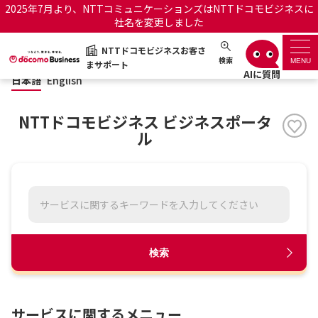
2025年7月より、NTTコミュニケーションズはNTTドコモビジネスに
社名を変更しました
日本語
English
NTTドコモビジネスお客さ
NTTドコモビジネスお客さまサポート
検索
MENU
まサポート
日本語
English
サポートトップ
NTTドコモビジネス ビジネスポータ
サービス名から探す
ル
履歴・お気に入り
お知らせ
サポートサイトの使い方
工事・故障情報通知サー
OCNのお客さまはこちら
検索
ビス
オフィシャルサイト
サービスに関するメニュー