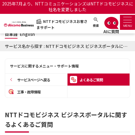
2025年7月より、NTTコミュニケーションズはNTTドコモビジネスに
社名を変更しました
日本語
English
NTTドコモビジネスお客さ
NTTドコモビジネスお客さまサポート
検索
MENU
まサポート
日本語
English
サポートトップ
サービス名から探す : NTTドコモビジネス ビジネスポータルに関するよくあるご質問
サービス名から探す
サービスに関するメニュー・サポート情報
履歴・お気に入り
サービスページへ戻る
よくあるご質問
お知らせ
サポートサイトの使い方
工事・故障情報
工事・故障情報通知サー
OCNのお客さまはこちら
ビス
NTTドコモビジネス ビジネスポータルに関す
るよくあるご質問
オフィシャルサイト