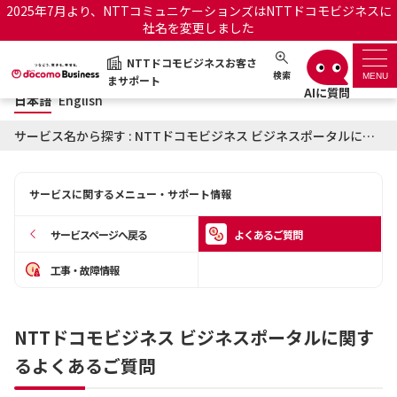
2025年7月より、NTTコミュニケーションズはNTTドコモビジネスに
社名を変更しました
日本語
English
NTTドコモビジネスお客さ
NTTドコモビジネスお客さまサポート
検索
MENU
まサポート
日本語
English
サポートトップ
サービス名から探す : NTTドコモビジネス ビジネスポータルに関するよくあるご質問
サービス名から探す
サービスに関するメニュー・サポート情報
履歴・お気に入り
サービスページへ戻る
よくあるご質問
お知らせ
サポートサイトの使い方
工事・故障情報
工事・故障情報通知サー
OCNのお客さまはこちら
ビス
NTTドコモビジネス ビジネスポータルに関す
るよくあるご質問
オフィシャルサイト