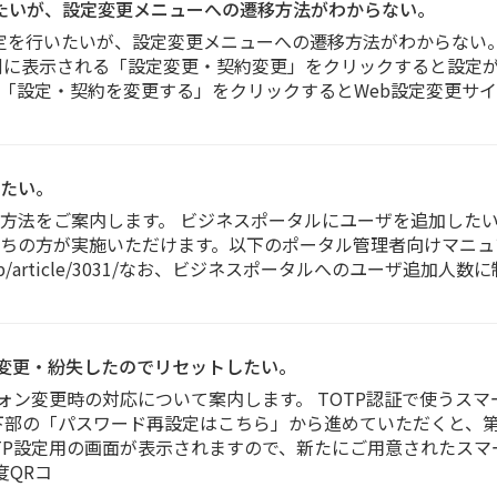
設定を行いたいが、設定変更メニューへの遷移方法がわからない。
iceの転送設定を行いたいが、設定変更メニューへの遷移方法がわから
」を選択、右側に表示される「設定変更・契約変更」をクリックすると
設定・契約を変更する」をクリックするとWeb設定変更サイトへ遷移
たい。
方法をご案内します。 ビジネスポータルにユーザを追加したい
ちの方が実施いただけます。以下のポータル管理者向けマニュ
.net/help/article/3031/なお、ビジネスポータルへのユーザ
を変更・紛失したのでリセットしたい。
フォン変更時の対応について案内します。 TOTP認証で使うス
下部の「パスワード再設定はこちら」から進めていただくと、第
TP設定用の画面が表示されますので、新たにご用意されたスマ
度QRコ