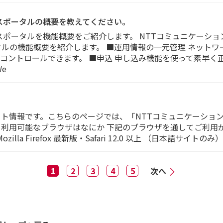
ネスポータルの概要を教えてください。
スポータルを機能概要をご紹介します。 NTTコミュニケーショ
タルの機能概要を紹介します。 ■運用情報の一元管理 ネット
でコントロールできます。 ■申込 申し込み機能を使って素早く
e
ート情報です。こちらのページでは、「NTTコミュニケーショ
用可能なブラウザはなにか 下記のブラウザを通してご利用が可能です
illa Firefox 最新版・Safari 12.0 以上 （日本語サイトのみ） [
1
2
3
4
5
次へ