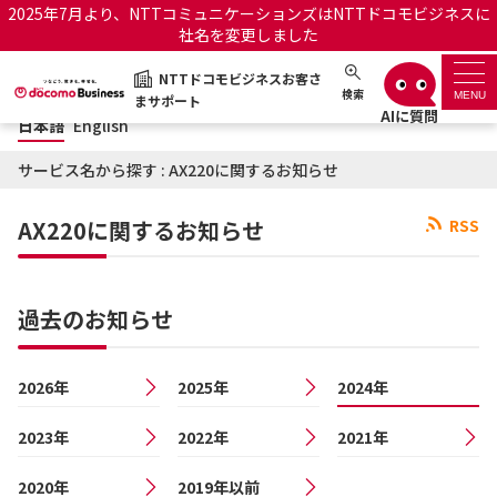
2025年7月より、NTTコミュニケーションズはNTTドコモビジネスに
社名を変更しました
日本語
English
NTTドコモビジネスお客さ
NTTドコモビジネスお客さまサポート
検索
MENU
まサポート
日本語
English
サポートトップ
サービス名から探す : AX220に関するお知らせ
サービス名から探す
AX220に関するお知らせ
RSS
履歴・お気に入り
過去のお知らせ
お知らせ
サポートサイトの使い方
2026年
2025年
工事・故障情報通知サー
2024年
OCNのお客さまはこちら
ビス
2023年
2022年
2021年
オフィシャルサイト
2020年
2019年以前