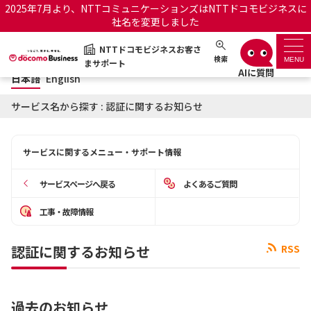
2025年7月より、NTTコミュニケーションズはNTTドコモビジネスに
社名を変更しました
日本語
English
NTTドコモビジネスお客さ
NTTドコモビジネスお客さまサポート
検索
MENU
まサポート
日本語
English
サポートトップ
サービス名から探す : 認証に関するお知らせ
サービス名から探す
サービスに関するメニュー・サポート情報
履歴・お気に入り
サービスページへ戻る
よくあるご質問
お知らせ
サポートサイトの使い方
工事・故障情報
工事・故障情報通知サー
OCNのお客さまはこちら
認証に関するお知らせ
RSS
ビス
オフィシャルサイト
過去のお知らせ