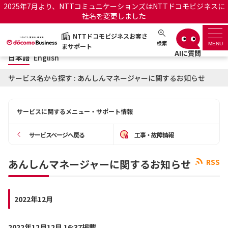
2025年7月より、NTTコミュニケーションズはNTTドコモビジネスに
社名を変更しました
日本語
English
NTTドコモビジネスお客さ
NTTドコモビジネスお客さまサポート
検索
MENU
まサポート
日本語
English
サポートトップ
サービス名から探す : あんしんマネージャーに関するお知らせ
サービス名から探す
サービスに関するメニュー・サポート情報
履歴・お気に入り
サービスページへ戻る
工事・故障情報
お知らせ
サポートサイトの使い方
あんしんマネージャーに関するお知らせ
RSS
工事・故障情報通知サー
OCNのお客さまはこちら
ビス
2022年12月
オフィシャルサイト
2022年12月12日 16:37掲載