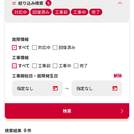
絞り込み検索
5
対応中
回復済み
工事前
工事中
完了
故障情報
すべて
対応中
回復済み
工事情報
すべて
工事前
工事中
完了
工事開始日・故障発生日
解除
～
検索
0
検索結果
件