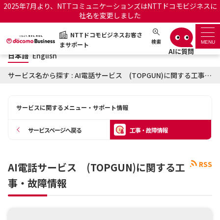
2025年7月より、NTTコミュニケーションズはNTTドコモビジネスに
社名を変更しました
日本語
English
NTTドコモビジネスお客さ
NTTドコモビジネスお客さまサポート
検索
MENU
まサポート
日本語
English
サポートトップ
サービス名から探す : AI電話サービス (TOPGUN)に関する工事・故障情報
サービス名から探す
サービスに関するメニュー・サポート情報
履歴・お気に入り
サービスページへ戻る
工事・故障情報
お知らせ
サポートサイトの使い方
RSS
AI電話サービス (TOPGUN)に関する工
工事・故障情報通知サー
OCNのお客さまはこちら
ビス
事・故障情報
オフィシャルサイト