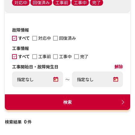
対応中
回復済み
工事前
工事中
完了
故障情報
すべて
対応中
回復済み
工事情報
すべて
工事前
工事中
完了
工事開始日・故障発生日
解除
～
検索
0
検索結果
件