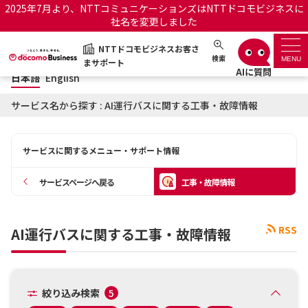
2025年7月より、NTTコミュニケーションズはNTTドコモビジネスに
社名を変更しました
日本語
English
NTTドコモビジネスお客さ
NTTドコモビジネスお客さまサポート
検索
MENU
まサポート
日本語
English
サポートトップ
サービス名から探す : AI運行バスに関する工事・故障情報
サービス名から探す
サービスに関するメニュー・サポート情報
履歴・お気に入り
サービスページへ戻る
工事・故障情報
お知らせ
サポートサイトの使い方
RSS
AI運行バスに関する工事・故障情報
工事・故障情報通知サー
OCNのお客さまはこちら
ビス
オフィシャルサイト
絞り込み検索
5