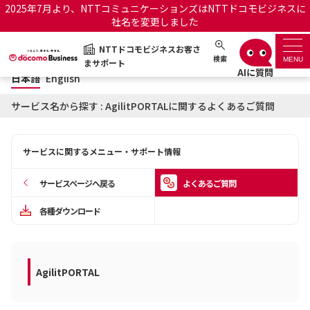
2025年7月より、NTTコミュニケーションズはNTTドコモビジネスに
社名を変更しました
日本語
English
NTTドコモビジネスお客さ
NTTドコモビジネスお客さまサポート
検索
MENU
まサポート
日本語
English
サポートトップ
サービス名から探す : AgilitPORTALに関するよくあるご質問
サービス名から探す
サービスに関するメニュー・サポート情報
履歴・お気に入り
サービスページへ戻る
よくあるご質問
お知らせ
サポートサイトの使い方
各種ダウンロード
工事・故障情報通知サー
OCNのお客さまはこちら
ビス
AgilitPORTAL
オフィシャルサイト