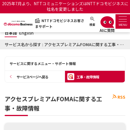
2025年7月より、NTTコミュニケーションズはNTTドコモビジネスに
社名を変更しました
日本語
English
NTTドコモビジネスお客さ
NTTドコモビジネスお客さまサポート
検索
MENU
まサポート
日本語
English
サポートトップ
サービス名から探す : アクセスプレミアムFOMAに関する工事・故障情報
サービス名から探す
サービスに関するメニュー・サポート情報
履歴・お気に入り
サービスページへ戻る
工事・故障情報
お知らせ
サポートサイトの使い方
RSS
アクセスプレミアムFOMAに関する工
工事・故障情報通知サー
OCNのお客さまはこちら
ビス
事・故障情報
オフィシャルサイト