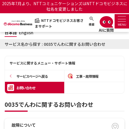
2025年7月より、NTTコミュニケーションズはNTTドコモビジネスに
社名を変更しました
日本語
English
NTTドコモビジネスお客さ
NTTドコモビジネスお客さまサポート
検索
MENU
まサポート
日本語
English
サポートトップ
サービス名から探す : 0035でんわに関するお問い合わせ
サービス名から探す
サービスに関するメニュー・サポート情報
履歴・お気に入り
サービスページへ戻る
工事・故障情報
お知らせ
サポートサイトの使い方
お問い合わせ
工事・故障情報通知サー
OCNのお客さまはこちら
0035でんわに関するお問い合わせ
ビス
オフィシャルサイト
故障について