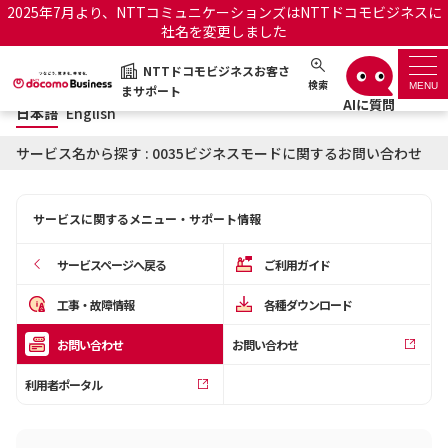
2025年7月より、NTTコミュニケーションズはNTTドコモビジネスに
社名を変更しました
日本語
English
NTTドコモビジネスお客さ
NTTドコモビジネスお客さまサポート
検索
MENU
まサポート
日本語
English
サポートトップ
サービス名から探す : 0035ビジネスモードに関するお問い合わせ
サービス名から探す
サービスに関するメニュー・サポート情報
履歴・お気に入り
サービスページへ戻る
ご利用ガイド
お知らせ
サポートサイトの使い方
工事・故障情報
各種ダウンロード
お問い合わせ
お問い合わせ
工事・故障情報通知サー
OCNのお客さまはこちら
ビス
利用者ポータル
オフィシャルサイト