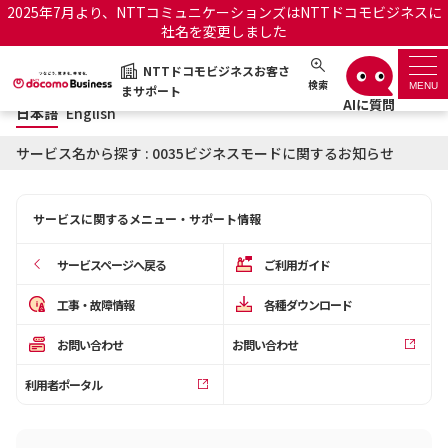
2025年7月より、NTTコミュニケーションズはNTTドコモビジネスに
社名を変更しました
日本語
English
NTTドコモビジネスお客さ
NTTドコモビジネスお客さまサポート
検索
MENU
まサポート
日本語
English
サポートトップ
サービス名から探す : 0035ビジネスモードに関するお知らせ
サービス名から探す
サービスに関するメニュー・サポート情報
履歴・お気に入り
サービスページへ戻る
ご利用ガイド
お知らせ
サポートサイトの使い方
工事・故障情報
各種ダウンロード
お問い合わせ
お問い合わせ
工事・故障情報通知サー
OCNのお客さまはこちら
ビス
利用者ポータル
オフィシャルサイト