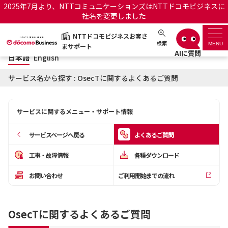
2025年7月より、NTTコミュニケーションズはNTTドコモビジネスに
社名を変更しました
日本語
English
NTTドコモビジネスお客さ
NTTドコモビジネスお客さまサポート
検索
MENU
まサポート
日本語
English
サポートトップ
サービス名から探す : OsecTに関するよくあるご質問
サービス名から探す
サービスに関するメニュー・サポート情報
履歴・お気に入り
サービスページへ戻る
よくあるご質問
お知らせ
サポートサイトの使い方
工事・故障情報
各種ダウンロード
お問い合わせ
ご利用開始までの流れ
工事・故障情報通知サー
OCNのお客さまはこちら
ビス
OsecTに関するよくあるご質問
オフィシャルサイト