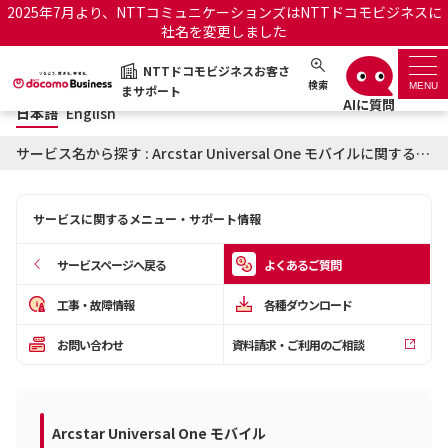
2025年7月より、NTTコミュニケーションズはNTTドコモビジネスに
社名を変更しました
日本語
English
NTTドコモビジネスお客さ
NTTドコモビジネスお客さまサポート
検索
MENU
まサポート
日本語
English
サポートトップ
サービス名から探す : Arcstar Universal One モバイルに関するよくあるご質問
サービス名から探す
サービスに関するメニュー・サポート情報
履歴・お気に入り
サービスページへ戻る
よくあるご質問
お知らせ
サポートサイトの使い方
工事・故障情報
各種ダウンロード
お問い合わせ
資料請求・ご利用のご相談
工事・故障情報通知サー
OCNのお客さまはこちら
ビス
オフィシャルサイト
Arcstar Universal One モバイル