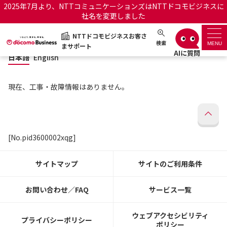
2025年7月より、NTTコミュニケーションズはNTTドコモビジネスに
社名を変更しました
日本語
English
NTTドコモビジネスお客さ
NTTドコモビジネスお客さまサポート
検索
MENU
まサポート
日本語
English
サポートトップ
現在、工事・故障情報はありません。
サービス名から探す
履歴・お気に入り
[No.pid3600002xqg]
お知らせ
サポートサイトの使い方
サイトマップ
サイトのご利用条件
工事・故障情報通知サー
OCNのお客さまはこちら
ビス
お問い合わせ／FAQ
サービス一覧
オフィシャルサイト
ウェブアクセシビリティ
プライバシーポリシー
ポリシー