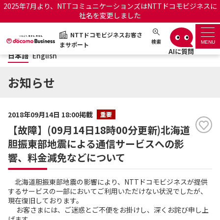
2025年7月より、NTTコミュニケーションズはNTTドコモビジネスに
社名を変更しました
日本語
English
NTTドコモビジネスお客さ
NTTドコモビジネスお客さまサポート
検索
MENU
まサポート
日本語
English
サポートトップ
お知らせ
サービス名から探す
2018年09月14日 18:00掲載
重要
履歴・お気に入り
【故障】(09月14日18時00分更新)北海道
胆振東部地震による通信サービスへの影
お知らせ
サポートサイトの使い方
響、料金減免などについて
工事・故障情報通知サー
OCNのお客さまはこちら
ビス
北海道胆振東部地震の影響により、NTTドコモビジネスが提供
するサービスの一部においてご利用いただけない状況でしたが、
現在復旧しております。
オフィシャルサイト
お客さまには、ご迷惑とご不便をお掛けし、深くお詫び申し上
げます。